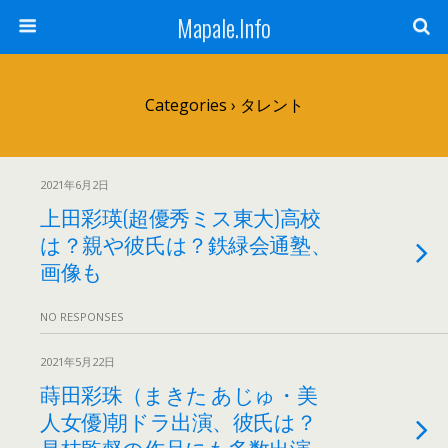
Mapale.Info
Categories ›
タレント
2021年6月2日
上田彩瑛(超優秀ミス東大)高校
は？親や彼氏は？鉄緑会通塾、
画像も
NO RESPONSES
2021年5月22日
蒔田彩珠（まきた あじゅ・美
人女優)朝ドラ出演、彼氏は？
是枝監督の作品にも多数出演