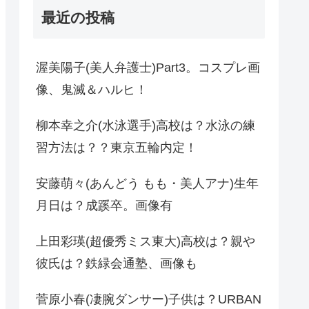
最近の投稿
渥美陽子(美人弁護士)Part3。コスプレ画
像、鬼滅＆ハルヒ！
柳本幸之介(水泳選手)高校は？水泳の練
習方法は？？東京五輪内定！
安藤萌々(あんどう もも・美人アナ)生年
月日は？成蹊卒。画像有
上田彩瑛(超優秀ミス東大)高校は？親や
彼氏は？鉄緑会通塾、画像も
菅原小春(凄腕ダンサー)子供は？URBAN