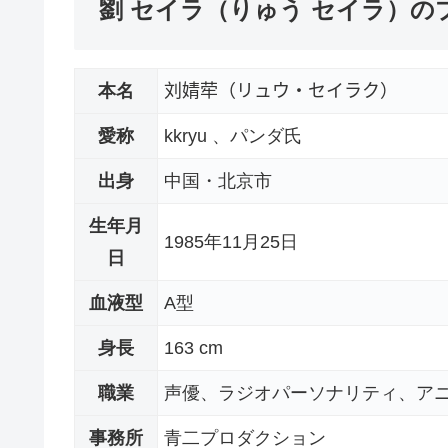
劉 セイラ（りゅう セイラ）
本名
刘婧荦（リュウ・セイラク）
愛称
kkryu 、パンダ氏
出身
中国・北京市
生年月
1985年11月25日
日
血液型
A型
身長
163 cm
職業
声優、ラジオパーソナリティ、ア
事務所
青二プロダクション