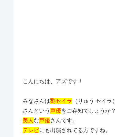
こんにちは、アズです！
みなさんは
劉セイラ
（りゅう セイラ）
さんという
声優
をご存知でしょうか？
美人
な
声優
さんです。
テレビ
にも出演されてる方ですね。