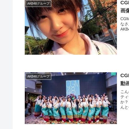
CG
AKB48グループ
画
CG
なさ
AK
C
AKB48グループ
動
こん
ティ
か？
んと今