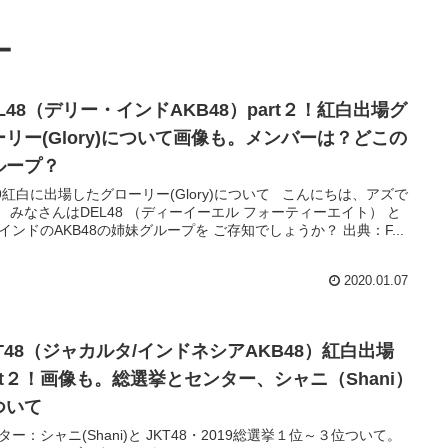
ー
L48（デリー・インドAKB48）part２！紅白出場グ
ーリー(Glory)について画像も。メンバーは？どこの
ループ？
19紅白に出場したグローリー(Glory)について こんにちは、アズで
 みなさんはDEL48 （ディーイーエル フォーティーエイト） と
インドのAKB48の姉妹グループを ご存知でしょうか？ 出典：F...
2020.01.07
KT48（ジャカルタ/インドネシアAKB48）紅白出場
art２！画像も。総選挙とセンター、シャニ（Shani）
ついて
ター：シャニ(Shani)と JKT48・2019総選挙１位～３位ついて。