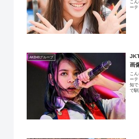
こん
ーテ
J
AKB48グループ
画
こん
ーテ
知で
で馴