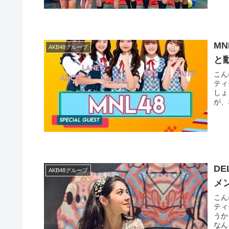
M
AKB48グループ
と
こん
ティ
しょ
が、
D
AKB48グループ
メ
こん
ティ
うか
なん