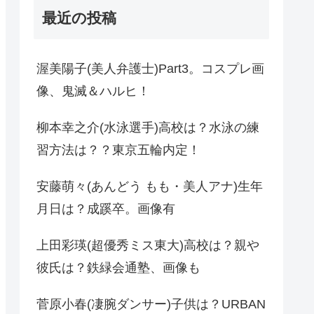
最近の投稿
渥美陽子(美人弁護士)Part3。コスプレ画
像、鬼滅＆ハルヒ！
柳本幸之介(水泳選手)高校は？水泳の練
習方法は？？東京五輪内定！
安藤萌々(あんどう もも・美人アナ)生年
月日は？成蹊卒。画像有
上田彩瑛(超優秀ミス東大)高校は？親や
彼氏は？鉄緑会通塾、画像も
菅原小春(凄腕ダンサー)子供は？URBAN