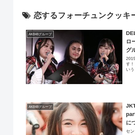
恋するフォーチュンクッキ
DE
AKB48グループ
ロ
グ
20
す！
いう
J
AKB48グループ
p
に
セン