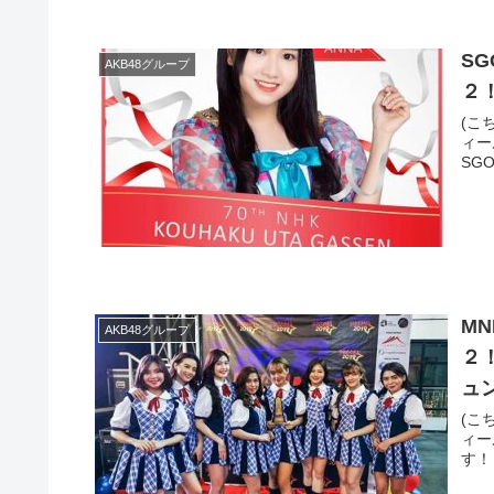
SG
AKB48グループ
２
(こ
ィー
SG
MN
AKB48グループ
２
ュ
(こ
ィー
す！