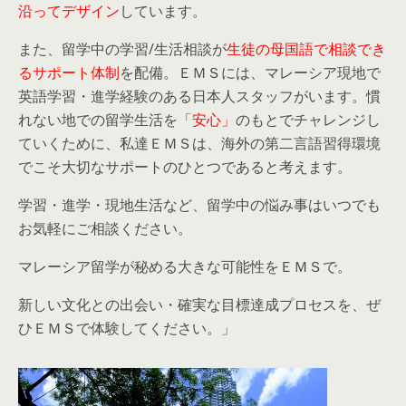
沿ってデザイン
しています。
また、留学中の学習/生活相談が
生徒の母国語で相談でき
るサポート体制
を配備。ＥＭＳには、マレーシア現地で
英語学習・進学経験のある日本人スタッフがいます。慣
れない地での留学生活を
「安心」
のもとでチャレンジし
ていくために、私達ＥＭＳは、海外の第二言語習得環境
でこそ大切なサポートのひとつであると考えます。
学習・進学・現地生活など、留学中の悩み事はいつでも
お気軽にご相談ください。
マレーシア留学が秘める大きな可能性をＥＭＳで。
新しい文化との出会い・確実な目標達成プロセスを、ぜ
ひＥＭＳで体験してください。」